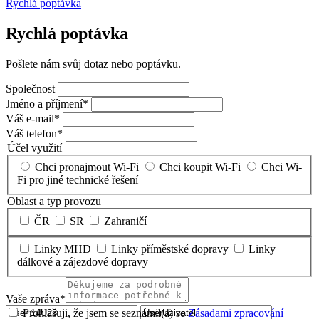
Rychlá poptávka
Rychlá poptávka
Pošlete nám svůj dotaz nebo poptávku.
Společnost
Jméno a příjmení*
Váš e-mail*
Váš telefon*
Účel využití
Chci pronajmout Wi-Fi
Chci koupit Wi-Fi
Chci Wi-
Fi pro jiné technické řešení
Oblast a typ provozu
ČR
SR
Zahraničí
Linky MHD
Linky příměstské dopravy
Linky
dálkové a zájezdové dopravy
Vaše zpráva*
Prohlašuji, že jsem se seznámil(a) se
Zásadami zpracování