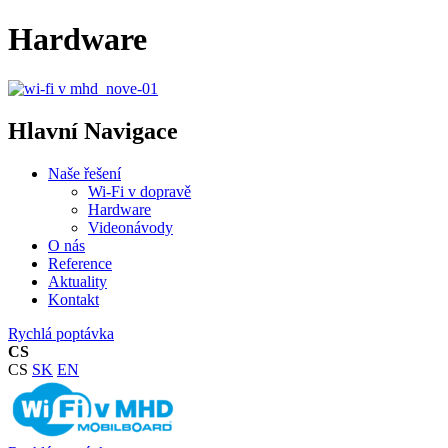
Hardware
Hlavní Navigace
Naše řešení
Wi-Fi v dopravě
Hardware
Videonávody
O nás
Reference
Aktuality
Kontakt
Rychlá poptávka
CS
CS
SK
EN