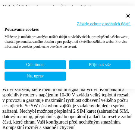
Mobilní Wi-Fi router pro okamžitou konektivitu ve voze.
Cigaretová zásuvka pro připojení mobilního Wi-Fi routeru. Rychle a
jednoduše, kdykoliv potřebujete.
Zásady ochrany osobních údajů
Používáme cookies
Mobilní Wi-Fi router
Můžeme je umístit pro analýzu našich údajů o návštěvnících, pro zlepšení našeho webu,
ukázání personalizovaného obsahu a pro poskytnutí skvělého zážitku z webu. Pro více
informací o cookies používáme otevřené nastavení.
Mobilní Wi-Fi router od MOBILBOARD je ideálním řešením pro
připojení ve vozidle, a to bez nutnosti složité instalace. • Mobilní
Wi-Fi router • Mobilní zástrčka do zásuvky 12/24V
Odmítnout
Přijmout vše
Ne, uprav
Wi-Fi anténa vysílá Wi-Fi síť do autobusu.
Wi-Fi zařízení, které mění mobilní signál na Wi-Fi. Kompaktní a
spolehlivý router s napájením 10-30 V zvládá velký teplotní rozsah
v provozu a garantuje maximální rychlost odbavení velkého počtu
cestujících. Se SW nástavbou zajišťuje vzdálený dohled a správu
zařízení. Nechybí možnost přepínání 2 SIM karet (zahraniční SIM,
datový roaming, přepínání signálu operátorů) a tlačítko reset v zadní
části, které chrání Vaši konfiguraci před nechtěným smazáním.
Kompaktní rozměr a snadné uchycení.