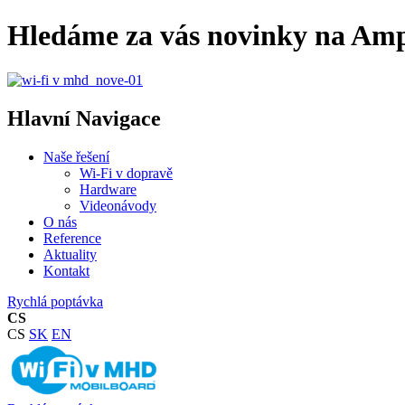
Hledáme za vás novinky na Am
Hlavní Navigace
Naše řešení
Wi-Fi v dopravě
Hardware
Videonávody
O nás
Reference
Aktuality
Kontakt
Rychlá poptávka
CS
CS
SK
EN