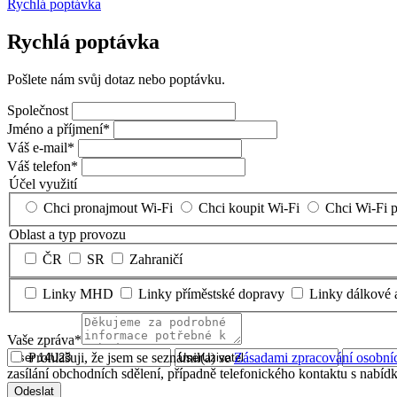
Rychlá poptávka
Rychlá poptávka
Pošlete nám svůj dotaz nebo poptávku.
Společnost
Jméno a příjmení*
Váš e-mail*
Váš telefon*
Účel využití
Chci pronajmout Wi-Fi
Chci koupit Wi-Fi
Chci Wi-Fi p
Oblast a typ provozu
ČR
SR
Zahraničí
Linky MHD
Linky příměstské dopravy
Linky dálkové 
Vaše zpráva*
Prohlašuji, že jsem se seznámil(a) se
Zásadami zpracování osobní
zasílání obchodních sdělení, případně telefonického kontaktu s nabíd
Odeslat