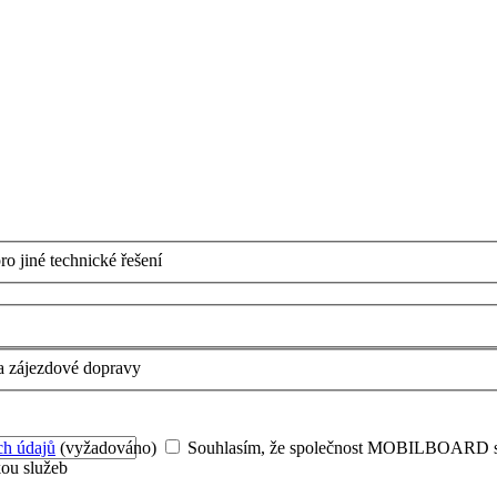
ro jiné technické řešení
a zájezdové dopravy
ch údajů
(vyžadováno)
Souhlasím, že společnost MOBILBOARD s.r.
kou služeb