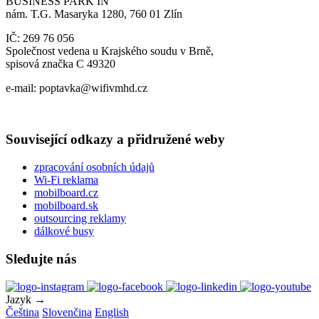
BUSINESS PARK IN
nám. T.G. Masaryka 1280, 760 01 Zlín
IČ: 269 76 056
Společnost vedena u Krajského soudu v Brně,
spisová značka C 49320
e-mail: poptavka@wifivmhd.cz
Související odkazy a přidružené weby
zpracování osobních údajů
Wi-Fi reklama
mobilboard.cz
mobilboard.sk
outsourcing reklamy
dálkové busy
Sledujte nás
Jazyk →
Čeština
Slovenčina
English