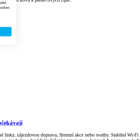
ázání
cookies
očekávají
elné linky, zájezdovou dopravu, firemní akce nebo svatby. Stabilní Wi-F