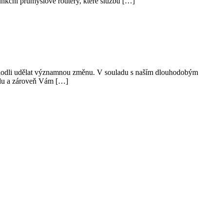
unkční průmyslové routery, které službu […]
 rozhodli udělat významnou změnu. V souladu s naším dlouhodobým
odu a zároveň Vám […]