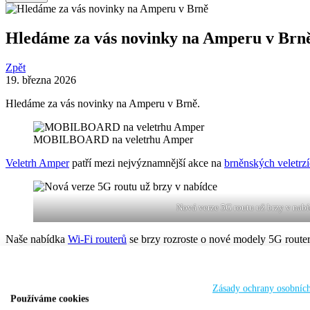
Hledáme za vás novinky na Amperu v Brn
Zpět
19. března 2026
Hledáme za vás novinky na Amperu v Brně.
MOBILBOARD na veletrhu Amper
Veletrh Amper
patří mezi nejvýznamnější akce na
brněnských veletrz
Nová verze 5G routu už brzy v nab
Naše nabídka
Wi-Fi routerů
se brzy rozroste o nové modely 5G routerů
Odlehčená verze 5G lite navíc přinese i zajímavé cenové možnosti. 
Hlídáme novinky za vás!
Zásady ochrany osobníc
Používáme cookies
Poptejte
naše skladové zásoby za staré ceny ještě před celosvětovým