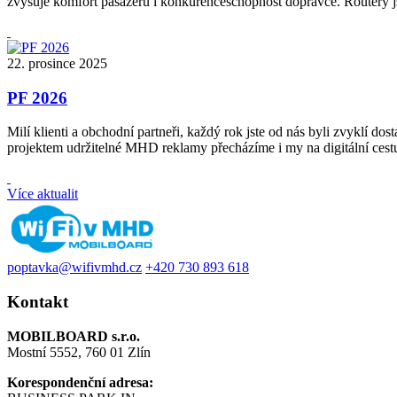
zvyšuje komfort pasažérů i konkurenceschopnost dopravce. Routery j
22. prosince 2025
PF 2026
Milí klienti a obchodní partneři, každý rok jste od nás byli zvyklí
projektem udržitelné MHD reklamy přecházíme i my na digitální ces
Více aktualit
poptavka@wifivmhd.cz
+420 730 893 618
Kontakt
MOBILBOARD s.r.o.
Mostní 5552, 760 01 Zlín
Korespondenční adresa: