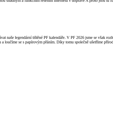
sou snadným a funkčním řešením internetu v dopravě A proto jsou tu f
 dostávat naše legendární tištěné PF kalendáře. V PF 2026 jsme se však
tu a loučíme se s papírovým přáním. Díky tomu společně ušetříme přír