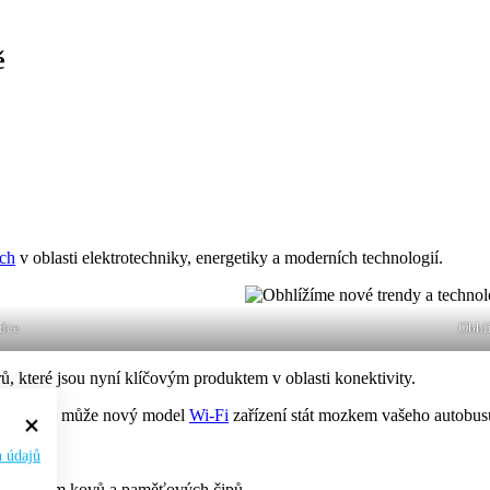
ě
ích
v oblasti elektrotechniky, energetiky a moderních technologií.
ídce
Obhlí
, které jsou nyní klíčovým produktem v oblasti konektivity.
Již brzy se může nový model
Wi-Fi
zařízení stát mozkem vašeho autobus
h údajů
 zdražením kovů a paměťových čipů.