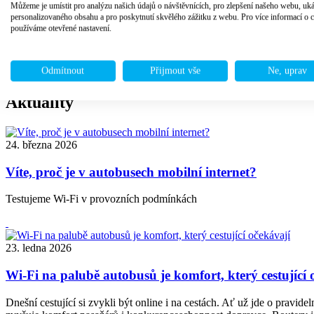
Můžeme je umístit pro analýzu našich údajů o návštěvnících, pro zlepšení našeho webu, uk
personalizovaného obsahu a pro poskytnutí skvělého zážitku z webu. Pro více informací o 
používáme otevřené nastavení.
Tým MOBILBOARD Wi-Fi na brněnském veletrhu
Sdílejte článek
Odmítnout
Přijmout vše
Ne, uprav
Aktuality
24. března 2026
Víte, proč je v autobusech mobilní internet?
Testujeme Wi-Fi v provozních podmínkách
23. ledna 2026
Wi-Fi na palubě autobusů je komfort, který cestující 
Dnešní cestující si zvykli být online i na cestách. Ať už jde o pravid