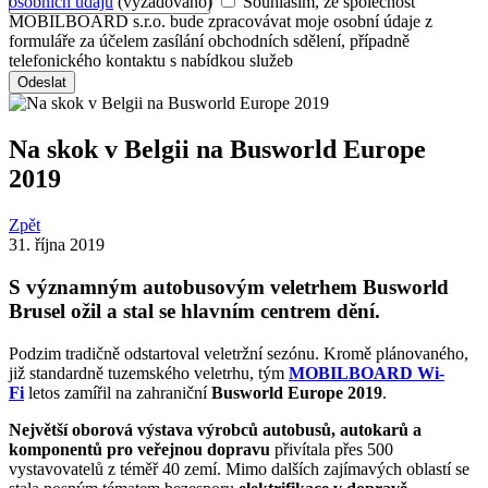
osobních údajů
(vyžadováno)
Souhlasím, že společnost
MOBILBOARD s.r.o. bude zpracovávat moje osobní údaje z
formuláře za účelem zasílání obchodních sdělení, případně
telefonického kontaktu s nabídkou služeb
Odeslat
Na skok v Belgii na Busworld Europe
2019
Zpět
31. října 2019
S významným autobusovým veletrhem Busworld
Brusel ožil a stal se hlavním centrem dění.
Podzim tradičně odstartoval veletržní sezónu. Kromě plánovaného,
již standardně tuzemského veletrhu, tým
MOBILBOARD Wi-
Fi
letos zamířil na zahraniční
Busworld Europe 2019
.
Největší oborová výstava výrobců autobusů, autokarů a
komponentů pro veřejnou dopravu
přivítala přes 500
vystavovatelů z téměř 40 zemí. Mimo dalších zajímavých oblastí se