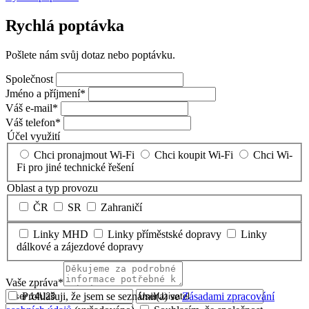
Rychlá poptávka
Pošlete nám svůj dotaz nebo poptávku.
Společnost
Jméno a příjmení*
Váš e-mail*
Váš telefon*
Účel využití
Chci pronajmout Wi-Fi
Chci koupit Wi-Fi
Chci Wi-
Fi pro jiné technické řešení
Oblast a typ provozu
ČR
SR
Zahraničí
Linky MHD
Linky příměstské dopravy
Linky
dálkové a zájezdové dopravy
Vaše zpráva*
Prohlašuji, že jsem se seznámil(a) se
Zásadami zpracování