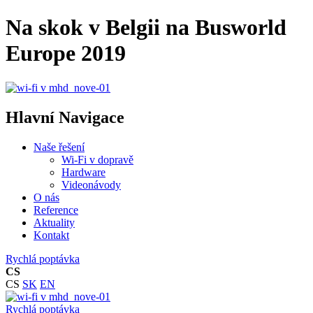
Na skok v Belgii na Busworld
Europe 2019
Hlavní Navigace
Naše řešení
Wi-Fi v dopravě
Hardware
Videonávody
O nás
Reference
Aktuality
Kontakt
Rychlá poptávka
CS
CS
SK
EN
Rychlá poptávka