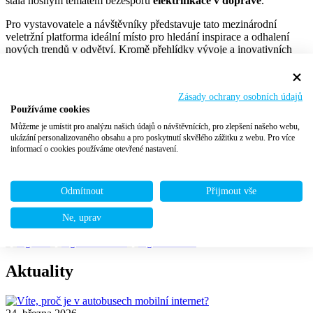
stala nosným tématem bezesporu
elektrifikace v dopravě
.
Pro vystavovatele a návštěvníky představuje tato mezinárodní
veletržní platforma ideální místo pro hledání inspirace a odhalení
nových trendů v odvětví. Kromě přehlídky vývoje a inovativních
řešení v transportu vytvořil veletrh ideální prostor pro osobní setkání
s našimi významnými obchodními partery, kterým tímto děkujeme
za tuto možnost.
Zásady ochrany osobních údajů
Používáme cookies
Můžeme je umístit pro analýzu našich údajů o návštěvnících, pro zlepšení našeho webu,
ukázání personalizovaného obsahu a pro poskytnutí skvělého zážitku z webu. Pro více
informací o cookies používáme otevřené nastavení.
Odmítnout
Přijmout vše
Ne, uprav
Sdílejte článek
Aktuality