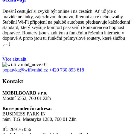
Dnešní cestující si zvykli být online i na cestách. Ať už jde o
pravidelné linky, zájezdovou dopravu, firemní akce nebo svatby.
Stabilní Wi-Fi připojení na palubě autobusu představuje každodenní
standard, který zvyšuje komfort pasažérů i konkurenceschopnost
dopravce. Routery jsou snadným a funkčním řešením internetu v
dopravě A proto jsou tu funkční průmyslové routery, které službu
[…]
Více aktualit
poptavka@wifivmhd.cz
+420 730 893 618
Kontakt
MOBILBOARD s.r.o.
Mostní 5552, 760 01 Zlín
Korespondenční adresa:
BUSINESS PARK IN
nám. T.G. Masaryka 1280, 760 01 Zlín
IČ: 269 76 056