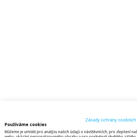
Zásady ochrany osobních
Používáme cookies
Můžeme je umístit pro analýzu našich údajů o návštěvnících, pro zlepšení n
webu, ukázání personalizovaného obsahu a pro poskytnutí skvělého zážitku