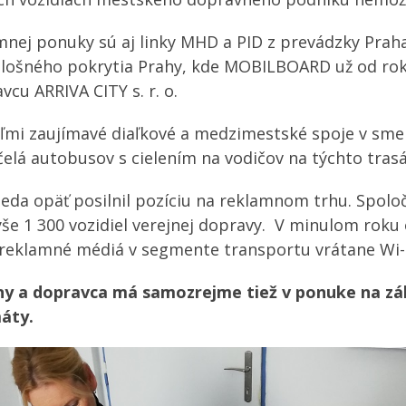
nej ponuky sú aj linky MHD a PID z prevádzky Praha 
lošného pokrytia Prahy, kde MOBILBOARD už od rok
vcu ARRIVA CITY s. r. o.
ľmi zaujímavé diaľkové a medzimestské spoje v sme
čelá autobusov s cielením na vodičov na týchto trasá
eda opäť posilnil pozíciu na reklamnom trhu. Spolo
e 1 300 vozidiel verejnej dopravy. V minulom roku 
a reklamné médiá v segmente transportu vrátane Wi-
ny a dopravca má samozrejme tiež v ponuke na z
áty.