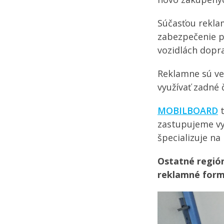
Súčasťou reklam
zabezpečenie p
vozidlách dopra
Reklamne sú ve
využívať zadné 
MOBILBOARD
t
zastupujeme vyš
špecializuje n
Ostatné regió
reklamné form