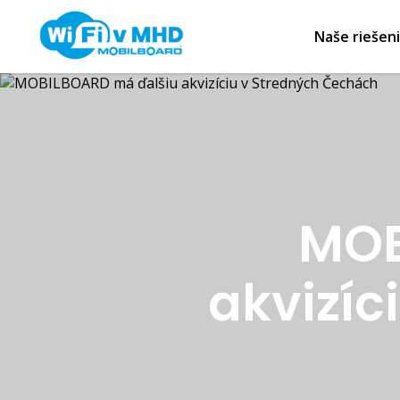
Naše riešen
MOB
akvizíc