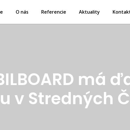
ie
O nás
Referencie
Aktuality
Kontak
ILBOARD má ďa
iu v Stredných