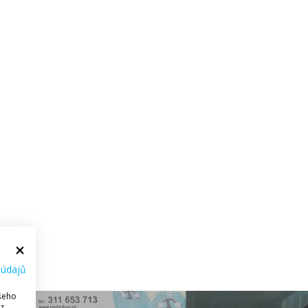
 údajů
ašeho
 z