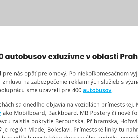
0 autobusov exluzívne v oblasti Pra
ol pre nás opäť prelomový. Po niekoľkomesačnom vyj
ú zmluvu na zabezpečenie reklamných služieb s v
Spoluprácu sme uzavreli pre 400
autobusov
.
chách sa onedlho objavia na vozidlách prímestskej, 
y
ako Mobilboard, Backboard, MB Postery či nové formá
vcu zaistia pokrytie Berounska, Příbramska, Hořovi
 je región Mladej Boleslavi. Prímestské linky tu na
ch vozidlách mestského dopravného podniku nemož