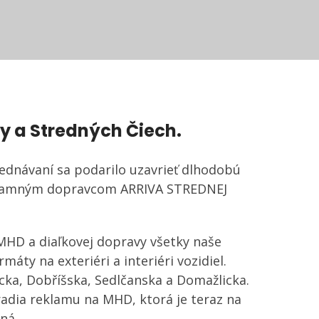
hy a Stredných Čiech.
ednávaní sa podarilo uzavrieť dlhodobú
ýznamným dopravcom ARRIVA STREDNEJ
MHD a diaľkovej dopravy všetky naše
ty na exteriéri a interiéri vozidiel.
cka, Dobříšska, Sedlčanska a Domažlicka.
hradia reklamu na MHD, ktorá je teraz na
ná.