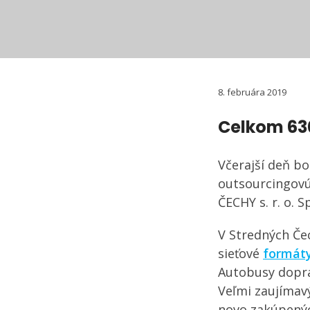
8. februára 2019
Celkom 63
Včerajší deň b
outsourcingov
ČECHY s. r. o. 
V Stredných Če
sieťové
formát
Autobusy dopra
Veľmi zaujímavý
novo zakúpený