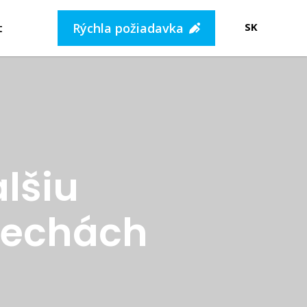
Rýchla požiadavka
SK
t
lšiu
 Čechách