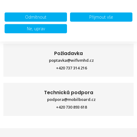
Chcete ponuku, potrebujte
Odmítnout
Přijmout vše
poradiť? Neváhajte nás
Ne, uprav
kontaktovať:
Požiadavka
poptavka@wifivmhd.cz
+420 737 314 216
Technická podpora
podpora@mobilboard.cz
+420 730 893 618