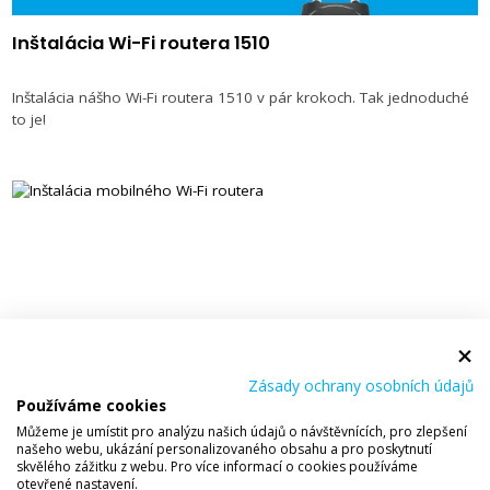
Inštalácia Wi-Fi routera 1510
Inštalácia nášho Wi-Fi routera 1510 v pár krokoch. Tak jednoduché
to je!
Inštalácia mobilného Wi-Fi routera
Zásady ochrany osobních údajů
Používáme cookies
Inštalácia mobilného Wi-Fi routera ponúka flexibilné riešenie Vašej
Můžeme je umístit pro analýzu našich údajů o návštěvnících, pro zlepšení
konektivity.
našeho webu, ukázání personalizovaného obsahu a pro poskytnutí
skvělého zážitku z webu. Pro více informací o cookies používáme
otevřené nastavení.