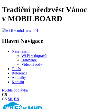
Tradiční předzvěst Vánoc
v MOBILBOARD
Hlavní Navigace
Naše řešení
Wi-Fi v dopravě
Hardware
Videonávody
O nás
Reference
Aktuality
Kontakt
Rychlá poptávka
CS
CS
SK
EN