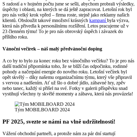
S radostí a v hojném počtu jsme se sešli, abychom probrali výsledky,
úspěchy i oblasti, na kterých se dá ještě zapracovat. Letošní rok byl
pro nás velký krok vpřed – firma roste, stejně jako reklamy našich
klientů. Obsloužit takové množství krásných
kampaní
byla výzva,
která nás přivedla k personálnímu rozšíření. Letos pracujeme už v
23 členném týmu! To je pro nás obrovský úspěch i závazek do
příštího roku.
Vánoční večírek – náš malý předvánoční doping
A co by to bylo za konec roku bez vánočního večírku? To je pro nás
další tradiční připomínka toho, že se blíží čas odpočinku, rodinné
pohody a načerpání energie do nového roku. Letošní večírek byl
opět skvělý – díky našemu organizačnímu týmu, který vše připravil
s vervou a nadšením. Ať už šlo o dobré jídlo, zábavné hry, zpěv
nebo tanec, každý si přišel na své. Fotky v galerii příspěvku snad
vystihují všechny ty skvělé momenty a zábavu, která nás provázela!
Tým MOBILBOARD 2024
PF 2025, svezte se námi na vlně udržitelnosti!
Vážení obchodní partneři, a protože nám za pár dní startují