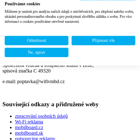
Používáme cookies
Kontakt
Můžeme je umístit pro analýzu našich údajů o návštěvnících, pro zlepšení našeho webu,
ukázání personalizovaného obsahu a pro poskytnutí skvělého zážitku z webu. Pro více
MOBILBOARD s.r.o.
informací o cookies používáme otevřené nastavení.
Mostní 5552, 760 01 Zlín
Korespondenční adresa:
Odmítnout
Přijmout vše
BUSINESS PARK IN
nám. T.G. Masaryka 1280, 760 01 Zlín
Ne, uprav
IČ: 269 76 056
Společnost vedena u Krajského soudu v Brně,
spisová značka C 49320
e-mail: poptavka@wifivmhd.cz
Související odkazy a přidružené weby
zpracování osobních údajů
Wi-Fi reklama
mobilboard.cz
mobilboard.sk
outsourcing reklamy