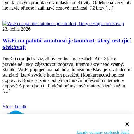
nyní klíčovým produktem v oblasti konektivity. Odlehčená verze 5G
lite navíc přinese i zajímavé cenové možnosti. Již brzy […]
23. ledna 2026
Wi-Fi na palubě autobusů je komfort, který cestující
očekávají
Dnešní cestující si zvykli být online i na cestách. Ať už jde o
pravidelné linky, zájezdovou dopravu, firemní akce nebo svatby.
Stabilní Wi-Fi připojení na palubě autobusu představuje každodenní
standard, který zvyšuje komfort pasažérů i konkurenceschopnost
dopravce. Routery jsou snadným a funkčním řešením internetu v
dopravě A proto jsou tu funkční průmyslové routery, které službu
[…]
Více aktualit
poptavka@wifivmhd.cz
+420 730 893 618
Zásady ochrany osobních údajů