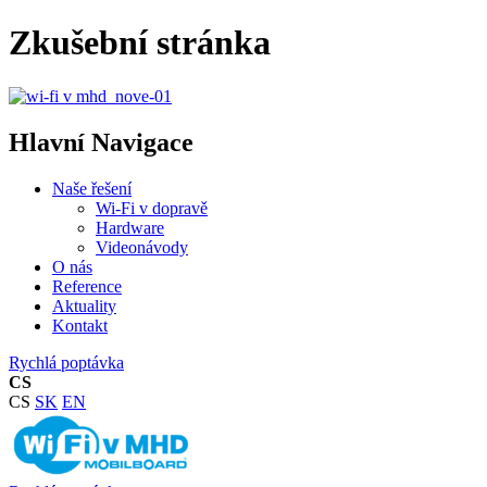
Zkušební stránka
Hlavní Navigace
Naše řešení
Wi-Fi v dopravě
Hardware
Videonávody
O nás
Reference
Aktuality
Kontakt
Rychlá poptávka
CS
CS
SK
EN