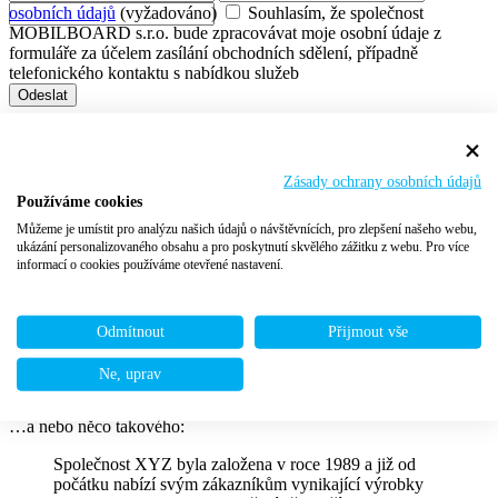
osobních údajů
(vyžadováno)
Souhlasím, že společnost
MOBILBOARD s.r.o. bude zpracovávat moje osobní údaje z
formuláře za účelem zasílání obchodních sdělení, případně
telefonického kontaktu s nabídkou služeb
Odeslat
Zkušební stránka
Zásady ochrany osobních údajů
Právě si prohlížíte ukázkovou stránku, která byla vytvořena
Používáme cookies
automaticky během instalace WordPressu. Stránky se liší od
Můžeme je umístit pro analýzu našich údajů o návštěvnících, pro zlepšení našeho webu,
příspěvků zejména tím, že obsahují nějaký statický text a jsou
ukázání personalizovaného obsahu a pro poskytnutí skvělého zážitku z webu. Pro více
zobrazovány na stále stejném místě webu (u většiny šablon jde o
informací o cookies používáme otevřené nastavení.
navigační menu). Lidé obvykle nejdříve vytvářejí základní
informační stránky, kde se představí návštěvníkům webu a seznámí
je se svými záměry. Může to být např. něco v následujícím stylu:
Odmítnout
Přijmout vše
Zdravím! Jsem Josef a bydlím v Plzni. Pracuji jako řidič
autobusu a po nocích bloguji o, alespoň dle mého,
Ne, uprav
zajímavých věcech…
…a nebo něco takového:
Společnost XYZ byla založena v roce 1989 a již od
počátku nabízí svým zákazníkům vynikající výrobky