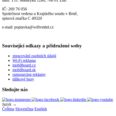
nám. T.G. Masaryka 1280, 760 01 Zlín
IČ: 269 76 056
Společnost vedena u Krajského soudu v Brně,
spisová značka C 49320
e-mail: poptavka@wifivmhd.cz
Související odkazy a přidružené weby
zpracování osobních údajů
Wi-Fi reklama
mobilboard.cz
mobilboard.sk
outsourcing reklamy
dálkové busy
Sledujte nás
Jazyk →
Čeština
Slovenčina
English