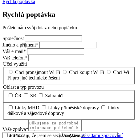
Rychlá poptávka
Rychlá poptávka
Pošlete nám svůj dotaz nebo poptávku.
Společnost
Jméno a příjmení*
Váš e-mail*
Váš telefon*
Účel využití
Chci pronajmout Wi-Fi
Chci koupit Wi-Fi
Chci Wi-
Fi pro jiné technické řešení
Oblast a typ provozu
ČR
SR
Zahraničí
Linky MHD
Linky příměstské dopravy
Linky
dálkové a zájezdové dopravy
Vaše zpráva*
Prohlašuji, že jsem se seznámil(a) se
Zásadami zpracování